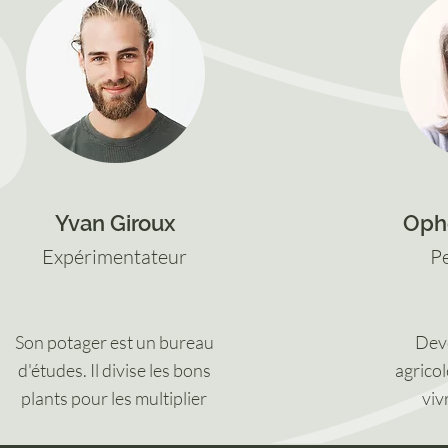
Yvan Giroux
Ophé
Expérimentateur
P
Son potager est un bureau
Dev
d'études. Il divise les bons
agricol
plants pour les multiplier
viv