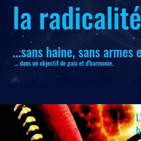
la radicalit
...sans haine, sans armes e
... dans un objectif de paix et d'harmonie.
L
h